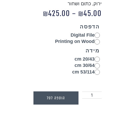
ירוק, כתום ושחור
₪
425.00
–
₪
45.00
הדפסה
Digital File
Printing on Wood
מידה
20/43 cm
30/64 cm
53/114 cm
הוספה לסל