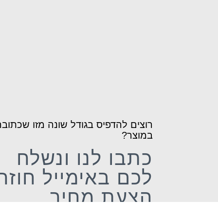
רוצים להדפיס בגודל שונה מזו שכתובה
חוף שליו
ist
במוצר?
lor
₪
80.00
ADD
+
כתבו לנו ונשלח
5.00
לכם באימייל חוזר
עץ בתוך מים -
שקיעה
הצעת מחיר
₪
30.00
ADD
+