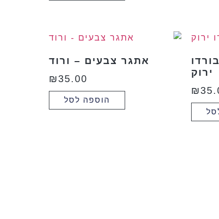
ורדו
אתגר צבעים – ורוד
ירוק
₪
35.00
₪
35.
הוספה לסל
סל