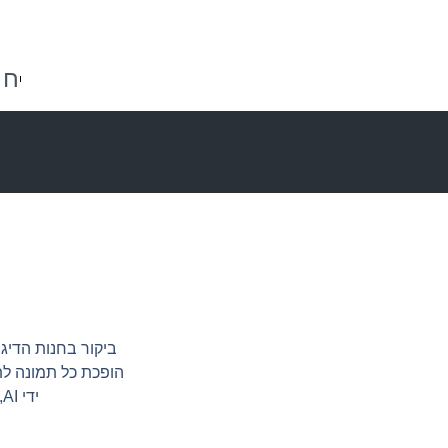
חנ
0
₪
0.00
הופכת כל תמונה לת
ידי AI, והמציגות אפשרויות בלתי מוגבלות של שיתוף פעולה אנושי-AI. מדהים לא?