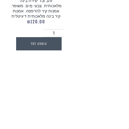
זהב ובז' יצירת בינה
מלאכותית. צִבעֵי מַיִם. משופר.
אמנות קיר להדפסה. אמנות
קיר בינה מלאכותית דיגיטלית
₪
120.00
הוספה לסל