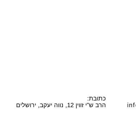
אתגר צבעים - שחור
כתובת
:
in
הרב ש"י זווין 12, נווה יעקב, ירושלים
לבן
₪
35.00
ADD
+
A