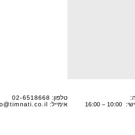
לות
hypermaximalist
:
טלפון:
02-6518668
 – 16:00
אימייל:
fo@timnati.co.il
watercolor
₪
3
ADD
+
₪
35.00
DD
+
ר הישן
₪
4
ADD
+