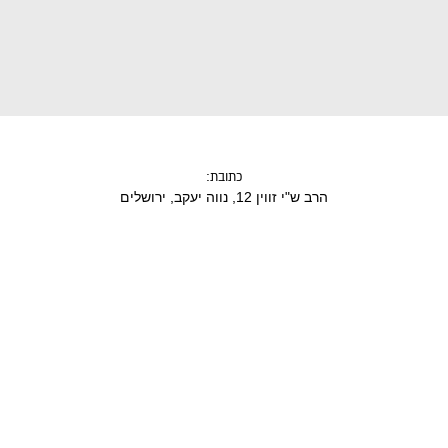
:
כתובת
הרב ש"י זווין 12, נווה יעקב, ירושלים
אתגר צבעים - שחור לבן
הרים
5.00
₪
35.00
ADD
+
02-6518668
טלפון:
info@timnati.co.il
אימייל: