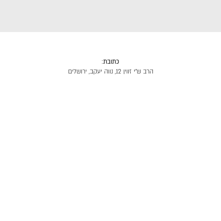
כתובת
:
הרב ש"י זווין 12, נווה יעקב, ירושלים
02-6518668
טלפון:
info@timnati.co.il
אימייל: