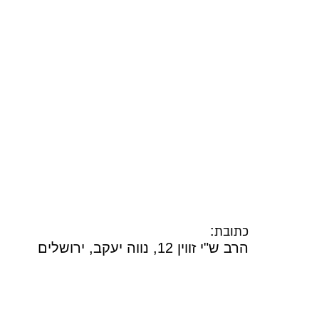
:
כתובת
אתגר צבעים - בורדו ירוק
הרב ש"י זווין 12, נווה יעקב, ירושלים
₪
35.00
ADD
+
AD
מסעות בני ישראל במדבר