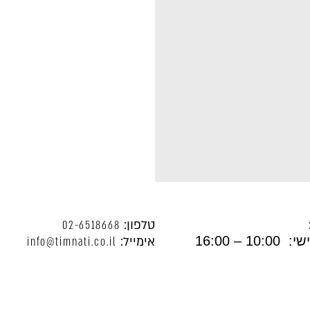
טלפון:
02-6518668
ל המים - שקיעה
בית המקדש
 – 16:00
אימייל:
info@timnati.co.il
₪
220.00
₪
3
D
+
ADD
+