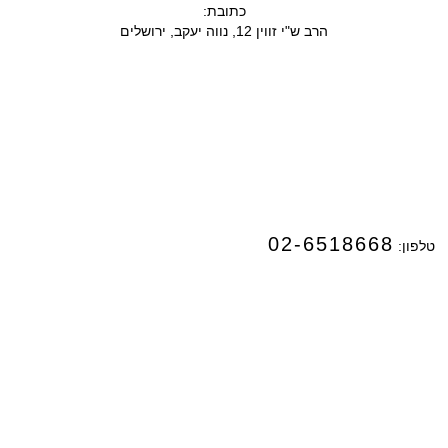
כתובת
:
הרב ש"י זווין 12, נווה יעקב, ירושלים
02-6518668
טלפון:
info@timnati.co.il
אימייל: